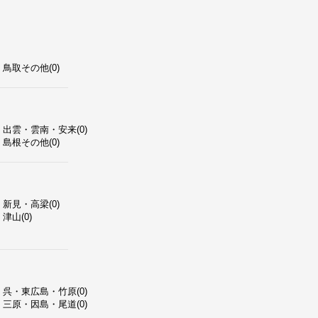
鳥取その他(0)
出雲・雲南・安来(0)
島根その他(0)
新見・高梁(0)
津山(0)
呉・東広島・竹原(0)
三原・因島・尾道(0)