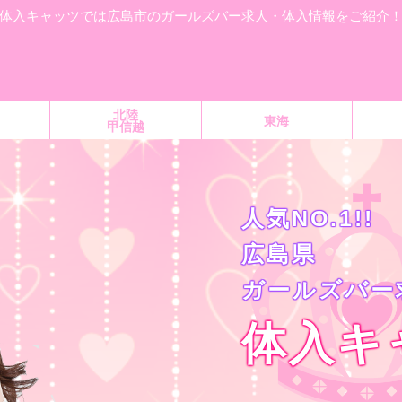
体入キャッツでは広島市のガールズバー求人・体入情報をご紹介
北陸
東海
甲信越
人気NO.1!!
広島県
ガールズバー
体入キ