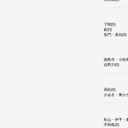
下関(0)
萩(0)
長門・美祢(0)
徳島市・小松島(
吉野川(0)
高松(0)
さぬき・東かが
松山・伊予・東
宇和島(0)