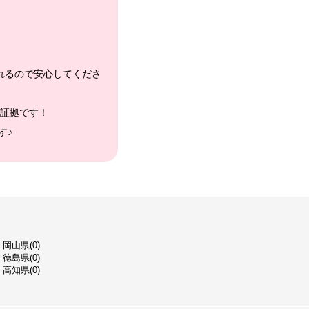
れるので安心してくださ
証拠です！
す♪
岡山県(0)
徳島県(0)
高知県(0)