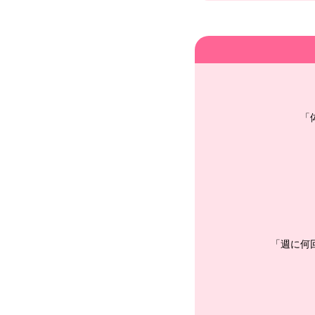
「
「週に何