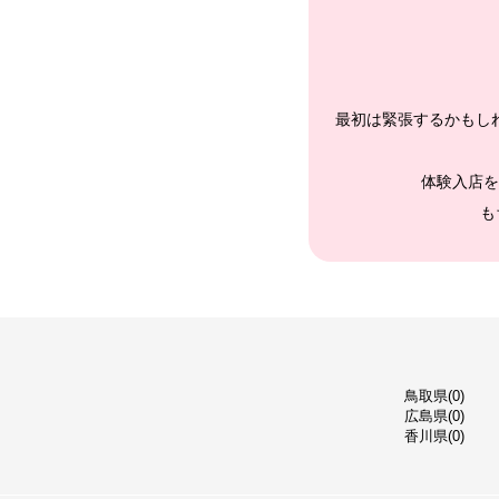
最初は緊張するかもし
体験入店を
も
鳥取県(0)
広島県(0)
香川県(0)