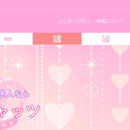
！
はじめての方へ
掲載について
中国
九州
関西
四国
沖縄
求人なら
ャッツ