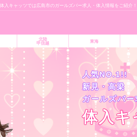
体入キャッツでは広島市のガールズバー求人・体入情報をご紹介
北陸
東海
甲信越
人気NO.1!!
新見・高梁
ガールズバー
体入キ