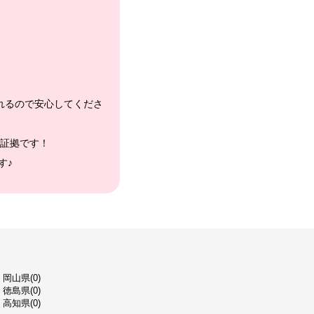
れるので安心してくださ
証拠です！
す♪
岡山県(0)
徳島県(0)
高知県(0)