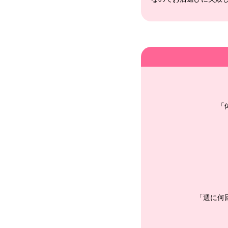
「
「週に何