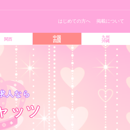
！
はじめての方へ
掲載について
中国
九州
関西
四国
沖縄
求人なら
ャッツ