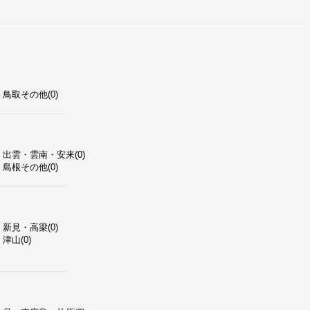
鳥取その他(0)
出雲・雲南・安来(0)
島根その他(0)
新見・高梁(0)
津山(0)