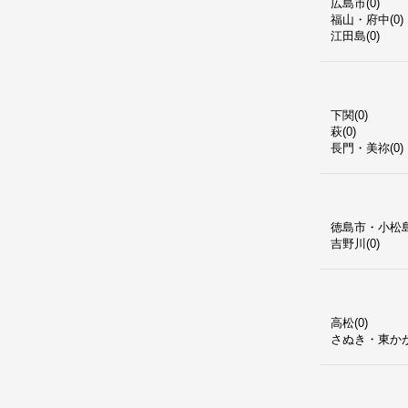
広島市(0)
福山・府中(0)
江田島(0)
下関(0)
萩(0)
長門・美祢(0)
徳島市・小松島(
吉野川(0)
高松(0)
さぬき・東かが