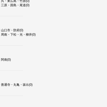
呉・東広島・竹原(0)
三原・因島・尾道(0)
山口市・防府(0)
周南・下松・光・柳井(0)
阿南(0)
善通寺・丸亀・坂出(0)